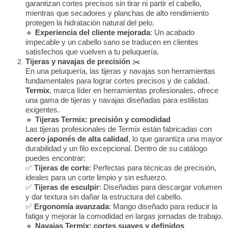
garantizan cortes precisos sin tirar ni partir el cabello,
mientras que secadores y planchas de alto rendimiento
protegen la hidratación natural del pelo.
🔹
Experiencia del cliente mejorada
: Un acabado
impecable y un cabello sano se traducen en clientes
satisfechos que vuelven a tu peluquería.
Tijeras y navajas de precisión
✂️
En una peluquería, las tijeras y navajas son herramientas
fundamentales para lograr cortes precisos y de calidad.
Termix
, marca líder en herramientas profesionales, ofrece
una gama de tijeras y navajas diseñadas para estilistas
exigentes.
🔹
Tijeras Termix: precisión y comodidad
Las tijeras profesionales de Termix están fabricadas con
acero japonés de alta calidad
, lo que garantiza una mayor
durabilidad y un filo excepcional. Dentro de su catálogo
puedes encontrar:
✅
Tijeras de corte
: Perfectas para técnicas de precisión,
ideales para un corte limpio y sin esfuerzo.
✅
Tijeras de esculpir
: Diseñadas para descargar volumen
y dar textura sin dañar la estructura del cabello.
✅
Ergonomía avanzada
: Mango diseñado para reducir la
fatiga y mejorar la comodidad en largas jornadas de trabajo.
🔹
Navajas Termix: cortes suaves y definidos